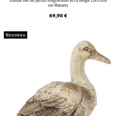
Statue oie de jardin magnésium écru beige 23x17x55
cm Marans
69,90 €
Nouveau