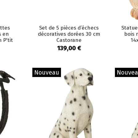
ttes
Set de 5 pièces d’échecs
Statue
s en
décoratives dorées 30 cm
bois
 P'tit
Castorane
14
139,00 €
Nouveau
Nouve