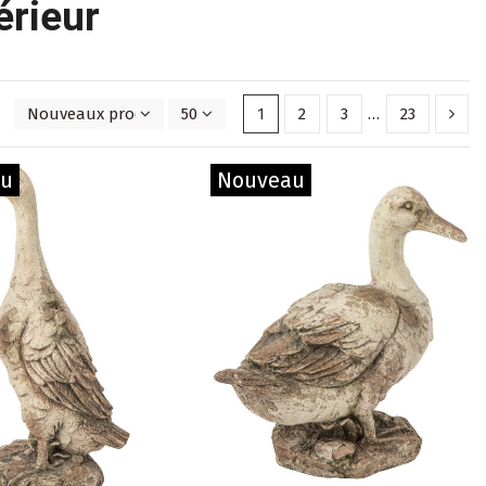
érieur
Nouveaux produits en premier
50
1
2
3
…
23
au
Nouveau