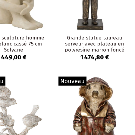
 sculpture homme
Grande statue taureau
blanc cassé 75 cm
serveur avec plateau en
Solyane
polyrésine marron foncé
194 cm Asterion
449,00 €
1 474,80 €
au
Nouveau