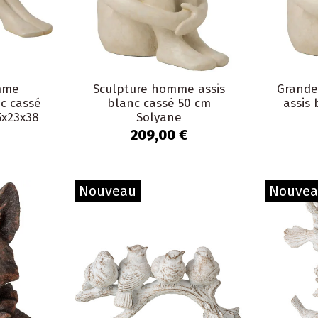
mme
Sculpture homme assis
Grande
nc cassé
blanc cassé 50 cm
assis 
5x23x38
Solyane
e
209,00 €
Nouveau
Nouve