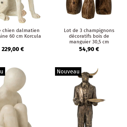
e chien dalmatien
Lot de 3 champignons
sine 60 cm Korcula
décoratifs bois de
manguier 30,5 cm
Aurland
229,00 €
54,90 €
au
Nouveau