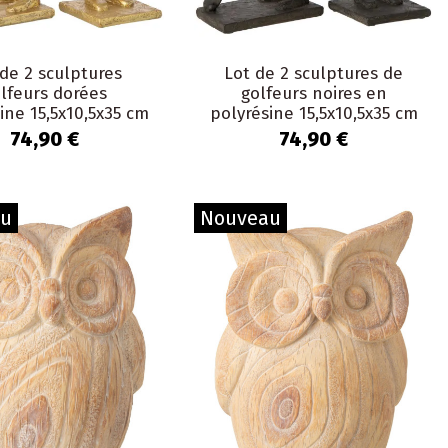
 de 2 sculptures
Lot de 2 sculptures de
lfeurs dorées
golfeurs noires en
ine 15,5x10,5x35 cm
polyrésine 15,5x10,5x35 cm
Dornoch
Dornoch
74,90 €
74,90 €
au
Nouveau