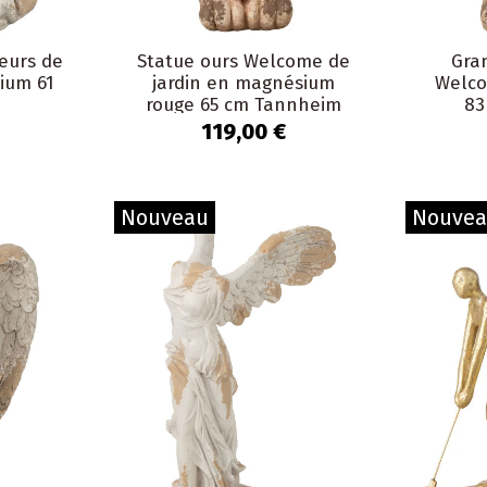
leurs de
Statue ours Welcome de
Gra
ium 61
jardin en magnésium
Welco
rouge 65 cm Tannheim
83
119,00 €
Nouveau
Nouve