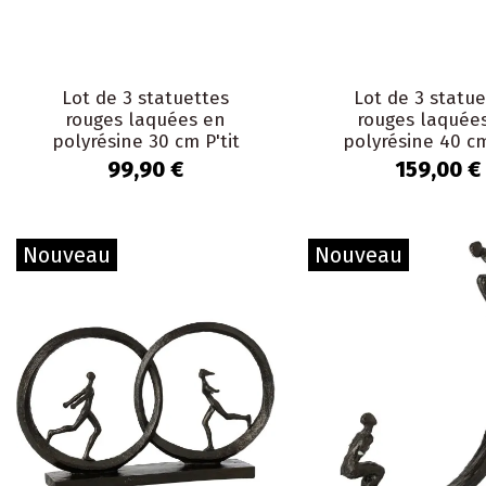
Lot de 3 statuettes
Lot de 3 statue
rouges laquées en
rouges laquée
polyrésine 30 cm P'tit
polyrésine 40 cm
Maurice
Maurice
99,90 €
159,00 €
Nouveau
Nouveau