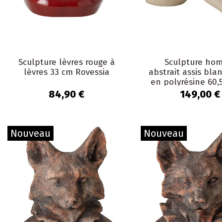
Sculpture lèvres rouge à
Sculpture ho
lèvres 33 cm Rovessia
abstrait assis bla
en polyrésine 60,
cm Solyan
84,90 €
149,00 €
Nouveau
Nouveau