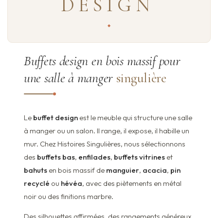
DESIGN
Buffets design en bois massif pour
une salle à manger
singulière
Le
buffet design
est le meuble qui structure une salle
à manger ou un salon. Il range, il expose, il habille un
mur. Chez Histoires Singulières, nous sélectionnons
des
buffets bas
,
enfilades
,
buffets vitrines
et
bahuts
en bois massif de
manguier
,
acacia
,
pin
recyclé
ou
hévéa
, avec des piètements en métal
noir ou des finitions marbre.
Des silhouettes affirmées, des rangements généreux