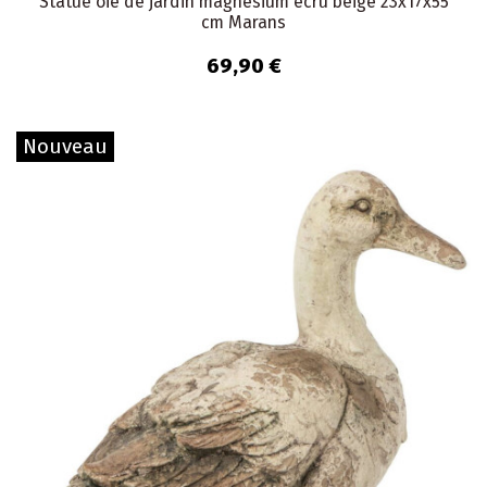
Statue oie de jardin magnésium écru beige 23x17x55
cm Marans
69,90 €
Nouveau