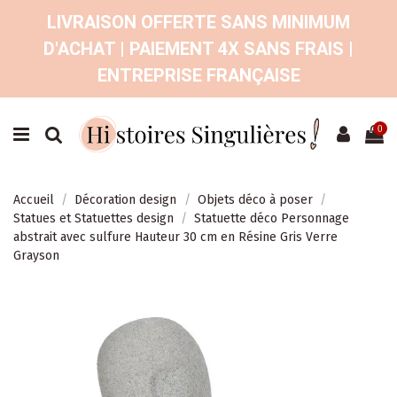
LIVRAISON OFFERTE SANS MINIMUM
D'ACHAT | PAIEMENT 4X SANS FRAIS |
ENTREPRISE FRANÇAISE
0
Accueil
Décoration design
Objets déco à poser
Statues et Statuettes design
Statuette déco Personnage
abstrait avec sulfure Hauteur 30 cm en Résine Gris Verre
Grayson