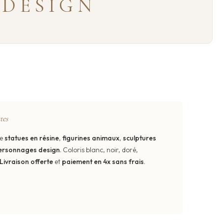
 DESIGN
tes
de
statues en résine
,
figurines animaux
,
sculptures
ersonnages design
. Coloris blanc, noir, doré,
Livraison offerte
et
paiement en 4x sans frais
.