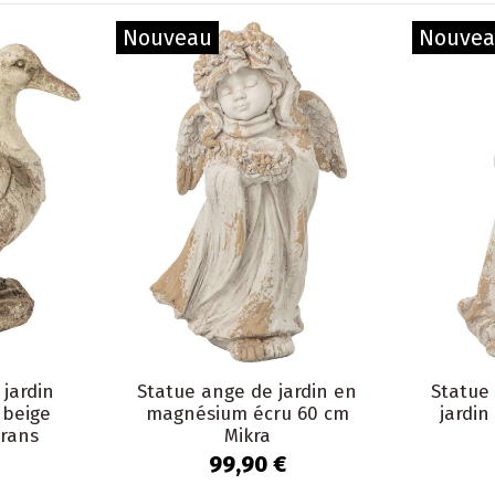
Nouveau
Nouve
 jardin
Statue ange de jardin en
Statue 
 beige
magnésium écru 60 cm
jardi
rans
Mikra
99,90 €