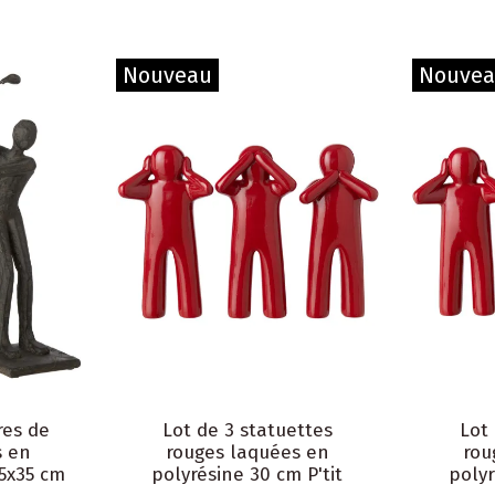
Nouveau
Nouve
res de
Lot de 3 statuettes
Lot
s en
rouges laquées en
rou
,5x35 cm
polyrésine 30 cm P'tit
polyr