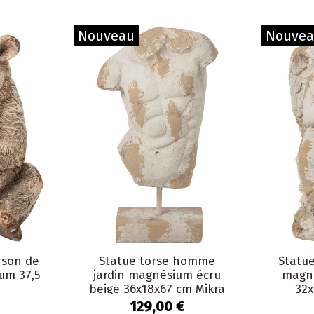
Nouveau
Nouve
rson de
Statue torse homme
Statue
um 37,5
jardin magnésium écru
magné
beige 36x18x67 cm Mikra
32x
129,00 €