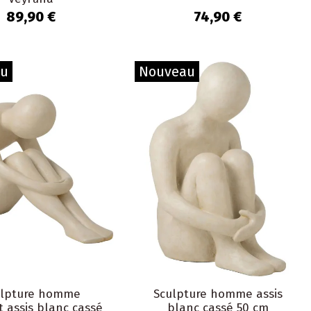
89,90 €
74,90 €
au
Nouveau
ulpture homme
Sculpture homme assis
t assis blanc cassé
blanc cassé 50 cm