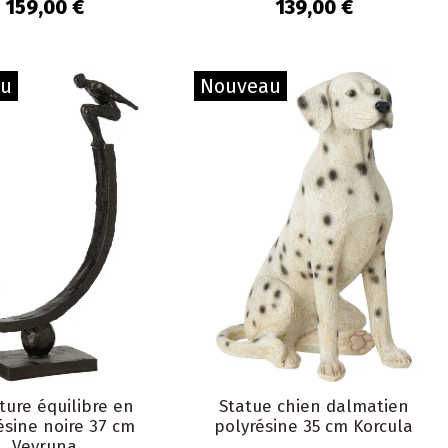
Maurice
159,00 €
139,00 €
au
Nouveau
ture équilibre en
Statue chien dalmatien
ésine noire 37 cm
polyrésine 35 cm Korcula
Veyruna