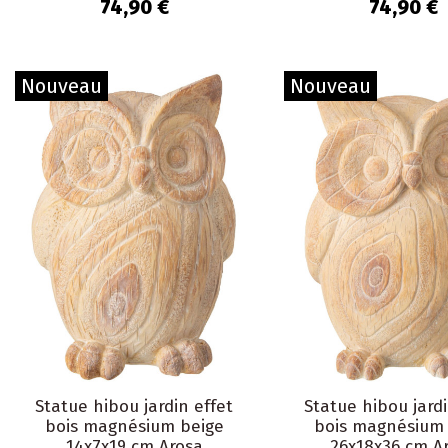
Dornoch
Dornoch
74,90 €
74,90 €
Nouveau
Nouveau
Statue hibou jardin effet
Statue hibou jardi
bois magnésium beige
bois magnésium 
14x7x19 cm Arosa
26x18x36 cm A