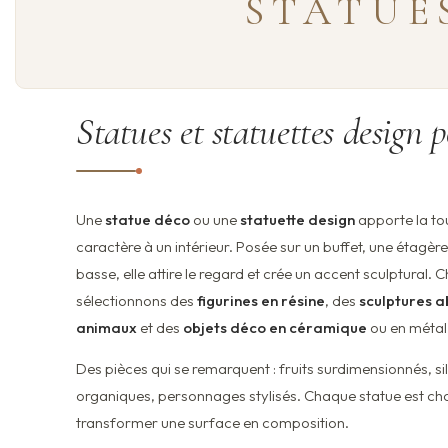
STATUE
Statues et statuettes design 
Une
statue déco
ou une
statuette design
apporte la to
caractère à un intérieur. Posée sur un buffet, une étagèr
basse, elle attire le regard et crée un accent sculptural. C
sélectionnons des
figurines en résine
, des
sculptures a
animaux
et des
objets déco en céramique
ou en métal
Des pièces qui se remarquent : fruits surdimensionnés, s
organiques, personnages stylisés. Chaque statue est cho
transformer une surface en composition.