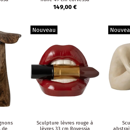
149,00 €
Nouveau
Nouve
gnons
Sculpture lèvres rouge à
Sc
s de
lèvres 33 cm Rovessia
abstrai