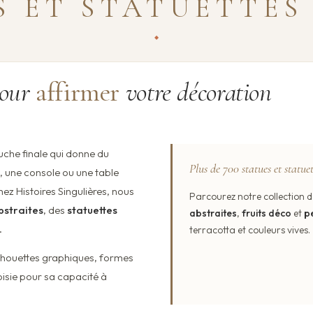
S ET STATUETTES
pour
affirmer
votre décoration
uche finale qui donne du
Plus de 700 statues et statuet
e, une console ou une table
hez Histoires Singulières, nous
Parcourez notre collection 
bstraites
, des
statuettes
abstraites
,
fruits déco
et
p
.
terracotta et couleurs vives.
ilhouettes graphiques, formes
isie pour sa capacité à