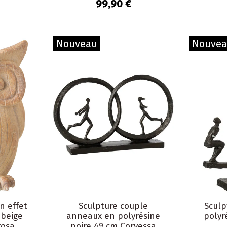
Maurice
99,90 €
Nouveau
Nouve
n effet
Sculpture couple
Sculp
beige
anneaux en polyrésine
polyr
rosa
noire 49 cm Corvessa