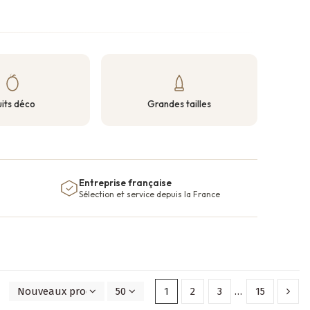
uits déco
Grandes tailles
Entreprise française
Sélection et service depuis la France
Nouveaux produits en premier
50
1
2
3
…
15