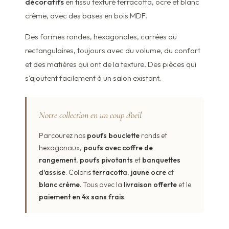
décoratifs
en tissu texturé terracotta, ocre et blanc
crème, avec des bases en bois MDF.
Des formes rondes, hexagonales, carrées ou
rectangulaires, toujours avec du volume, du confort
et des matières qui ont de la texture. Des pièces qui
s'ajoutent facilement à un salon existant.
Notre collection en un coup d'oeil
Parcourez nos
poufs bouclette
ronds et
hexagonaux,
poufs avec coffre de
rangement
,
poufs pivotants
et
banquettes
d'assise
. Coloris
terracotta
,
jaune ocre
et
blanc crème
. Tous avec la
livraison offerte
et le
paiement en 4x sans frais
.