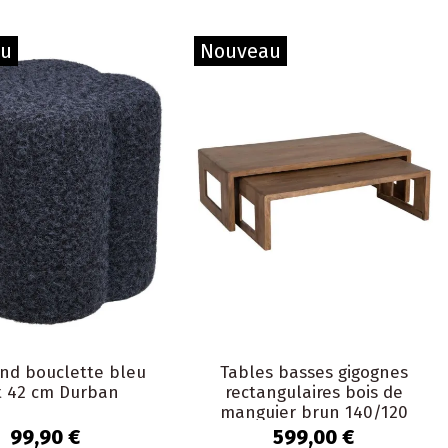
au
Nouveau
ond bouclette bleu
Tables basses gigognes
t 42 cm Durban
rectangulaires bois de
manguier brun 140/120
cm Veldane
99,90 €
599,00 €