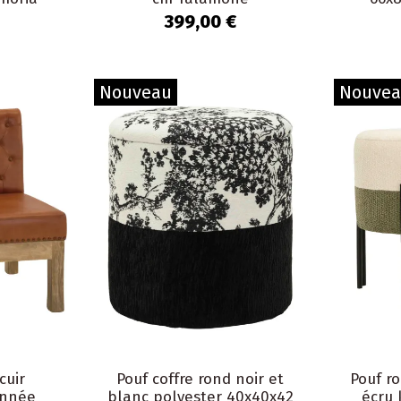
399,00 €
Nouveau
Nouve
cuir
Pouf coffre rond noir et
Pouf r
onnée
blanc polyester 40x40x42
écru 