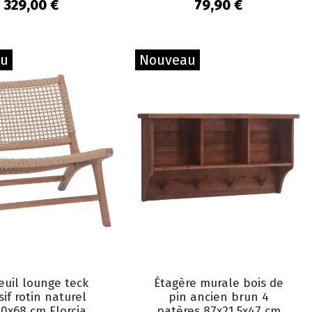
329,00 €
79,90 €
au
Nouveau
euil lounge teck
Étagère murale bois de
if rotin naturel
pin ancien brun 4
0x68 cm Elorcia
patères 87x21,5x47 cm