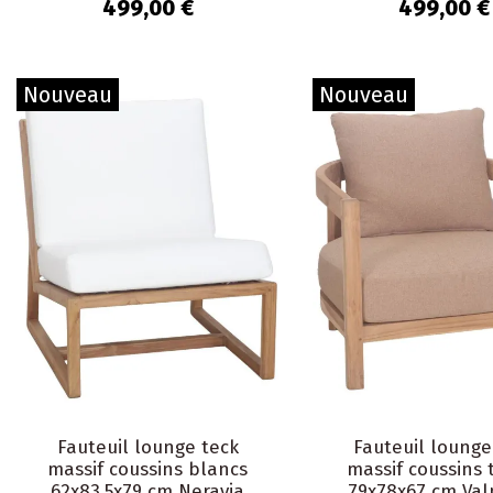
Orciano
Orciano
499,00 €
499,00 €
Nouveau
Nouveau
Fauteuil lounge teck
Fauteuil lounge
massif coussins blancs
massif coussins
62x83,5x79 cm Neravia
79x78x67 cm Val