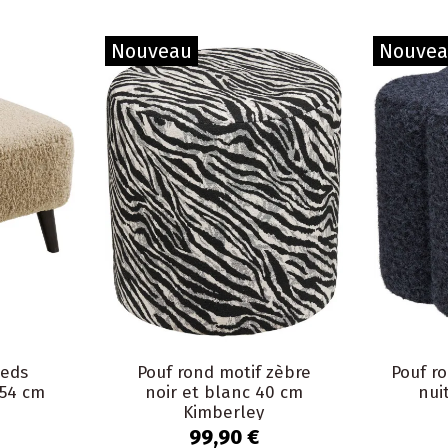
Nouveau
Nouve
ieds
Pouf rond motif zèbre
Pouf r
 54 cm
noir et blanc 40 cm
nui
Kimberley
99,90 €