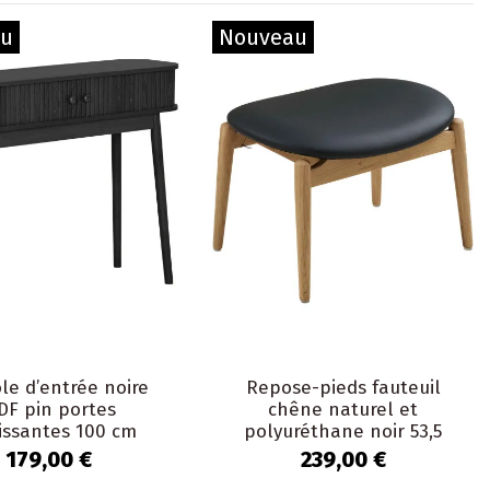
au
Nouveau
le d’entrée noire
Repose-pieds fauteuil
DF pin portes
chêne naturel et
issantes 100 cm
polyuréthane noir 53,5
Nikko
cm Olvera
179,00 €
239,00 €