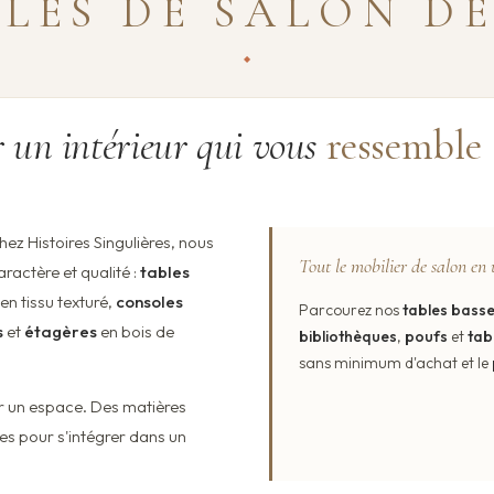
LES DE SALON D
r un intérieur qui vous
ressemble
Chez Histoires Singulières, nous
Tout le mobilier de salon en 
aractère et qualité :
tables
en tissu texturé,
consoles
Parcourez nos
tables bass
s
et
étagères
en bois de
bibliothèques
,
poufs
et
tab
sans minimum d'achat et le
r un espace. Des matières
es pour s'intégrer dans un