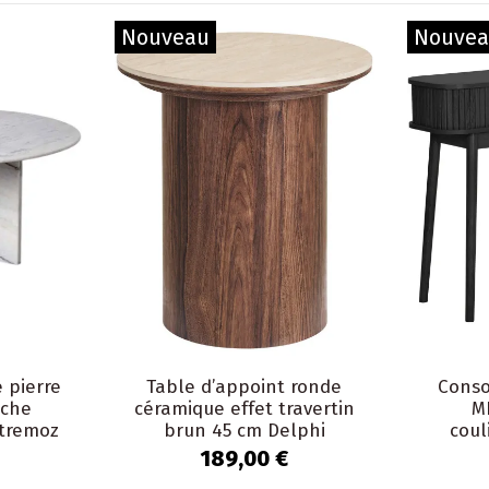
Nouveau
Nouve
 pierre
Table d’appoint ronde
Conso
nche
céramique effet travertin
M
stremoz
brun 45 cm Delphi
coul
189,00 €