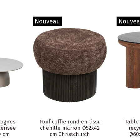
Nouveau
Nouve
gognes
Pouf coffre rond en tissu
Table
térisée
chenille marron Ø52x42
recy
0 cm
cm Christchurch
Ø60