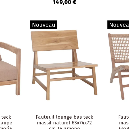
149,00 €
Nouveau
Nouve
 teck
Fauteuil lounge bas teck
Faut
 taupe
massif naturel 63x74x72
mass
moria
cm Talamone
66x8