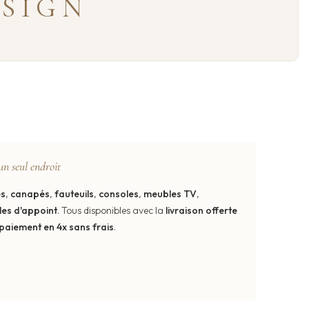
ESIGN
un seul endroit
es
,
canapés
,
fauteuils
,
consoles
,
meubles TV
,
les d'appoint
. Tous disponibles avec la
livraison offerte
paiement en 4x sans frais
.