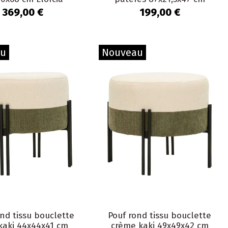
Gerace
369,00 €
199,00 €
au
Nouveau
ond tissu bouclette
Pouf rond tissu bouclette
kaki 44x44x41 cm
crème kaki 49x49x42 cm