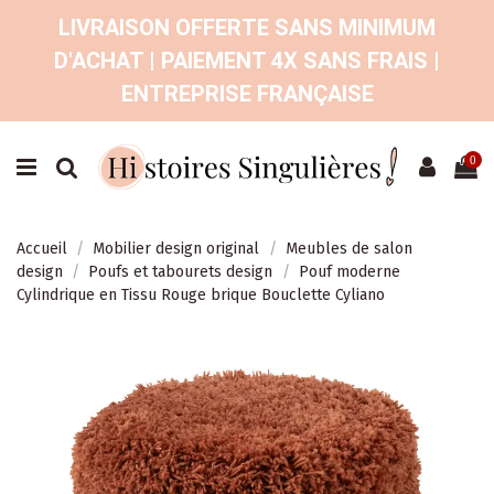
LIVRAISON OFFERTE SANS MINIMUM
D'ACHAT | PAIEMENT 4X SANS FRAIS |
ENTREPRISE FRANÇAISE
0
Accueil
Mobilier design original
Meubles de salon
design
Poufs et tabourets design
Pouf moderne
Cylindrique en Tissu Rouge brique Bouclette Cyliano