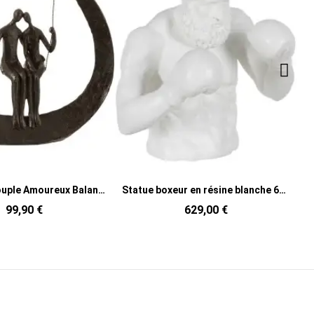
Statue boxeur en résine blanche 63 x 51 x 67 cm Roden
Statue bulldog en résine fuchsia 88 x 38 x 63 cm Cieza
629,00 €
579,00 €