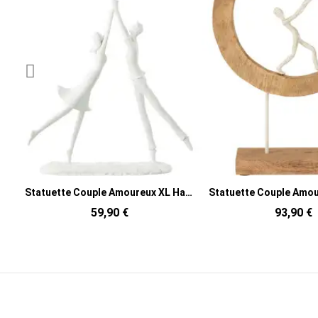
Statuette Couple Amoureux XL Hauteur 35 cm en Résine Blanc Balloon
Statuette Couple Amoureux XL Hauteur 48 cm en Bois de manguier Naturel Métal Blanc Lovela
93,90 €
87,90 