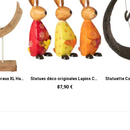
Statues déco originales Lapins Coeurs Hauteur 26 cm en Métal Rouge Jaune Orange Quinelle (Lot de 3)
Statuette Couple Amoureux Balançoire Hauteur 30 cm en Résine Marron foncé Loveda
€
99,90 €