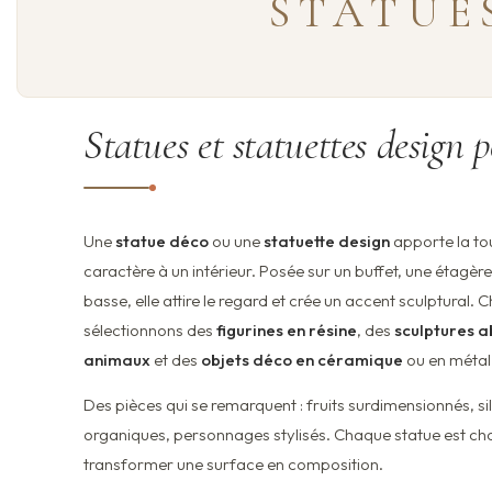
STATUE
Statues et statuettes design 
Une
statue déco
ou une
statuette design
apporte la to
caractère à un intérieur. Posée sur un buffet, une étagèr
basse, elle attire le regard et crée un accent sculptural. C
sélectionnons des
figurines en résine
, des
sculptures a
animaux
et des
objets déco en céramique
ou en métal
Des pièces qui se remarquent : fruits surdimensionnés, s
organiques, personnages stylisés. Chaque statue est cho
transformer une surface en composition.