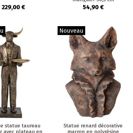
Aurland
229,00 €
54,90 €
au
Nouveau
e statue taureau
Statue renard décorative
r avec plateau en
marron en polyrésine