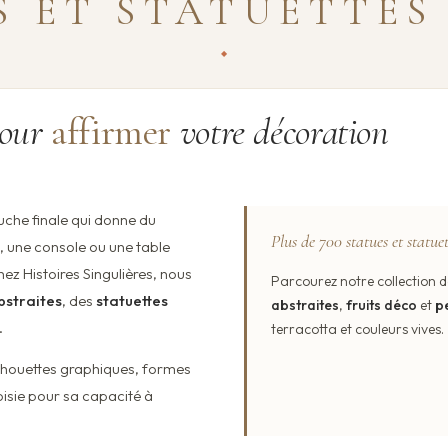
S ET STATUETTES
pour
affirmer
votre décoration
uche finale qui donne du
Plus de 700 statues et statuet
e, une console ou une table
hez Histoires Singulières, nous
Parcourez notre collection 
bstraites
, des
statuettes
abstraites
,
fruits déco
et
p
.
terracotta et couleurs vives.
ilhouettes graphiques, formes
isie pour sa capacité à