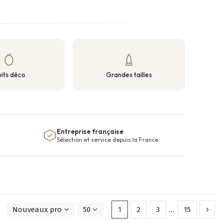
uits déco
Grandes tailles
Entreprise française
Sélection et service depuis la France
Nouveaux produits en premier
50
1
2
3
…
15