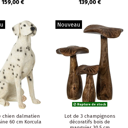
Maurice
159,00 €
139,00 €
au
Nouveau
Rupture de stock
e chien dalmatien
Lot de 3 champignons
sine 60 cm Korcula
décoratifs bois de
manguier 30,5 cm