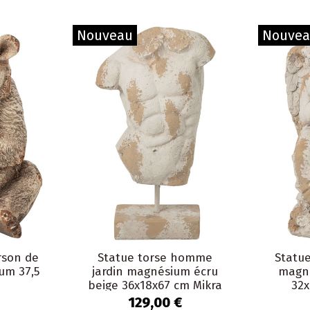
Nouveau
Nouve
rson de
Statue torse homme
Statue
um 37,5
jardin magnésium écru
magné
beige 36x18x67 cm Mikra
32x
129,00 €