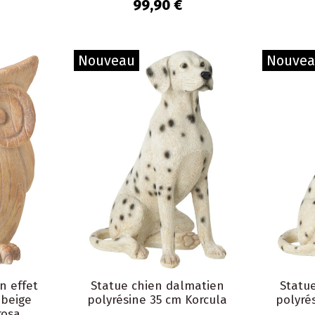
Maurice
99,90 €
Nouveau
Nouve
n effet
Statue chien dalmatien
Statu
beige
polyrésine 35 cm Korcula
polyré
rosa