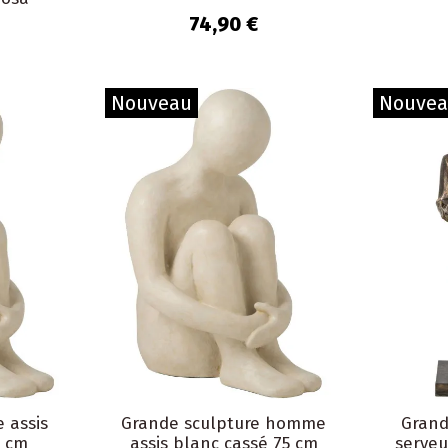
74,90 €
Nouveau
Nouve
 assis
Grande sculpture homme
Grand
0 cm
assis blanc cassé 75 cm
serveu