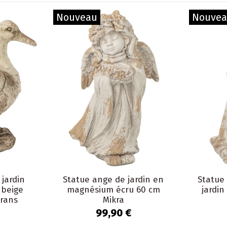
Nouveau
Nouve
 jardin
Statue ange de jardin en
Statue 
 beige
magnésium écru 60 cm
jardi
rans
Mikra
99,90 €