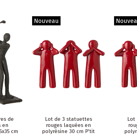
Nouveau
Nouve
res de
Lot de 3 statuettes
Lot
s en
rouges laquées en
rou
,5x35 cm
polyrésine 30 cm P'tit
polyr