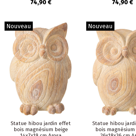
Dornoch
Dornoch
74,90 €
74,90 €
Nouveau
Nouveau
Statue hibou jardin effet
Statue hibou jardi
bois magnésium beige
bois magnésium 
14x7x19 cm Arosa
26x18x36 cm A