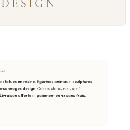
 DESIGN
tes
de
statues en résine
,
figurines animaux
,
sculptures
ersonnages design
. Coloris blanc, noir, doré,
Livraison offerte
et
paiement en 4x sans frais
.