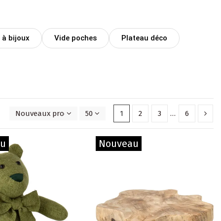
 à bijoux
Vide poches
Plateau déco
Nouveaux produits en premier
50
1
2
3
…
6
au
Nouveau