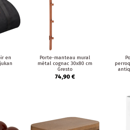
ir en
Porte-manteau mural
P
Rjukan
métal cognac 30x80 cm
perroq
Gresto
anti
74,90 €