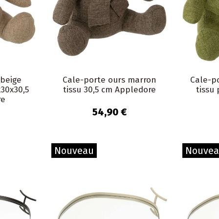
 beige
Cale-porte ours marron
Cale-po
x30x30,5
tissu 30,5 cm Appledore
tissu
re
54,90 €
Nouveau
Nouve