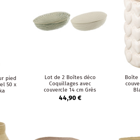
Lot de 2 Boîtes déco
Boîte
r pied
Coquillages avec
couve
l 50 x
couvercle 14 cm Grès
Bl
ka
Blanc Vert olive Orvix
44,90 €