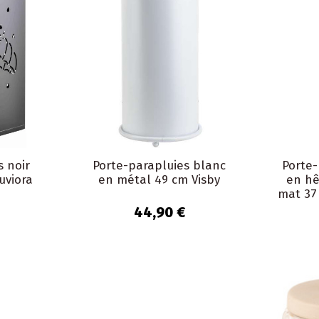
s noir
Porte-parapluies blanc
Porte
uviora
en métal 49 cm Visby
en hê
mat 37 
44,90 €