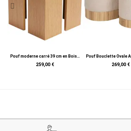
Pouf moderne carré 39 cm en Bois MDF Naturel Placage chêne Tissu Sable Forma
Pouf Bouclette Ovale Avec coffre de rangement Tissu Blanc crème Bouclé Bois de pin Naturel Bois MDF Doreta (Lot de 2)
269,00 €
169,00 €