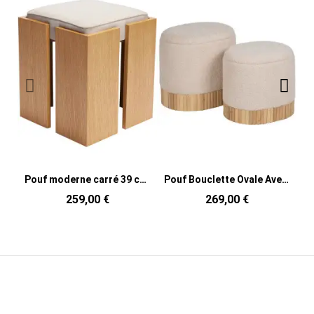
Pouf moderne carré 39 cm en Bois MDF Naturel Placage chêne Tissu Sable Forma
Pouf Bouclette Ovale Avec coffre de rangement Tissu Blanc crème Bouclé Bois de pin Naturel Bois MDF Doreta (Lot de 2)
259,00 €
269,00 €