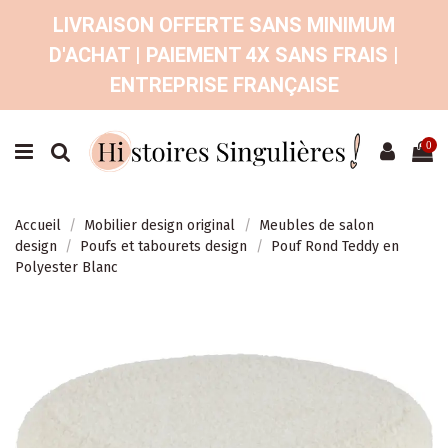
LIVRAISON OFFERTE SANS MINIMUM
D'ACHAT | PAIEMENT 4X SANS FRAIS |
ENTREPRISE FRANÇAISE
0
Accueil
Mobilier design original
Meubles de salon
design
Poufs et tabourets design
Pouf Rond Teddy en
Polyester Blanc