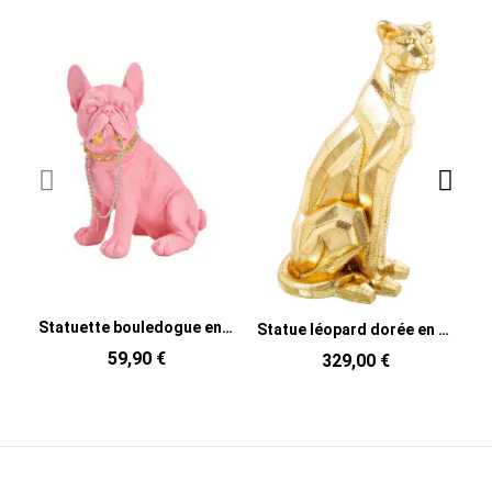
Statuette bouledogue en polyrésine rose avec laisse 16,5 x 12,5 x 21 cm Zilan
Statue léopard dorée en résine 81 cm Orya
59,90 €
329,00 €