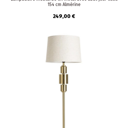
154 cm Almérine
249,00 €