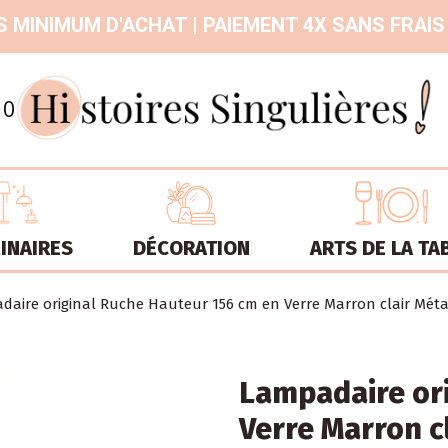
 MINIMUM D'ACHAT | PAIEMENT 4X SANS FRAIS
9.3
/
10
INAIRES
DÉCORATION
ARTS DE LA TA
daire original Ruche Hauteur 156 cm en Verre Marron clair Mé
Lampadaire ori
Verre Marron 