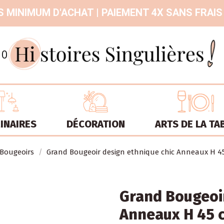
 MINIMUM D'ACHAT | PAIEMENT 4X SANS FRAIS
9.3
/
10
INAIRES
DÉCORATION
ARTS DE LA TA
Bougeoirs
Grand Bougeoir design ethnique chic Anneaux H 45
Grand Bougeoir
Anneaux H 45 c