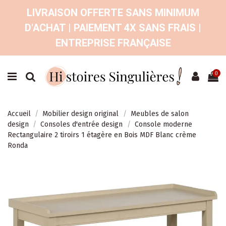
LIVRAISON OFFERTE SANS MINIMUM
D'ACHAT | PAIEMENT 4X SANS FRAIS |
ENTREPRISE FRANÇAISE
0
Accueil
Mobilier design original
Meubles de salon
design
Consoles d'entrée design
Console moderne
Rectangulaire 2 tiroirs 1 étagère en Bois MDF Blanc crème
Ronda