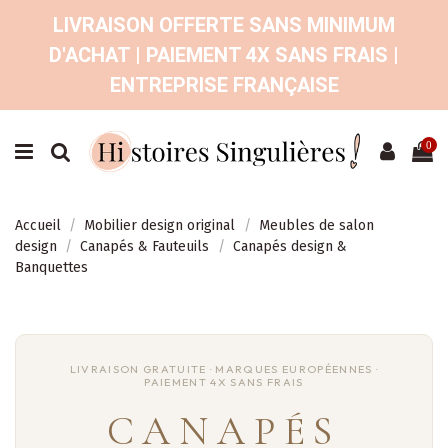
LIVRAISON OFFERTE SANS MINIMUM
D'ACHAT | PAIEMENT 4X SANS FRAIS |
ENTREPRISE FRANÇAISE
0
Accueil
Mobilier design original
Meubles de salon
design
Canapés & Fauteuils
Canapés design &
Banquettes
CANAPÉS