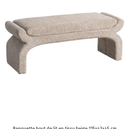
Banquette bout de lit en tissu beige 115x43x45 cm