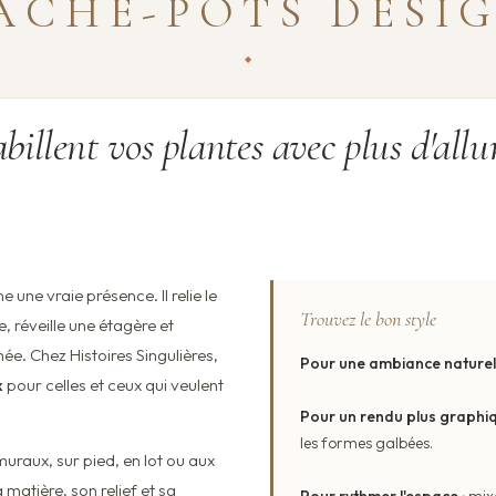
ACHE-POTS DESI
billent vos plantes avec plus d'allu
une vraie présence. Il relie le
Trouvez le bon style
, réveille une étagère et
ée. Chez Histoires Singulières,
Pour une ambiance naturell
x
pour celles et ceux qui veulent
Pour un rendu plus graphiq
les formes galbées.
uraux, sur pied, en lot ou aux
 matière, son relief et sa
Pour rythmer l'espace :
mixe