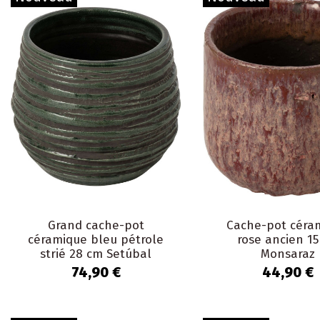
Grand cache-pot
Cache-pot céra
céramique bleu pétrole
rose ancien 1
strié 28 cm Setúbal
Monsaraz
74,90 €
44,90 €