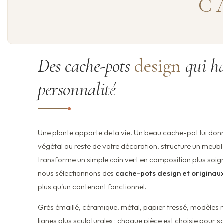
C
Des cache-pots
design
qui ha
personnalité
Une plante apporte de la vie. Un beau cache-pot lui donne 
végétal au reste de votre décoration, structure un meuble
transforme un simple coin vert en composition plus soign
nous sélectionnons des
cache-pots design et originau
plus qu'un contenant fonctionnel.
Grès émaillé, céramique, métal, papier tressé, modèles m
lignes plus sculpturales : chaque pièce est choisie pour sa