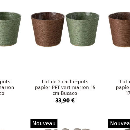
-pots
Lot de 2 cache-pots
Lot 
marron
papier PET vert marron 15
papie
co
cm Bucaco
1
33,90 €
Nouveau
Nouve