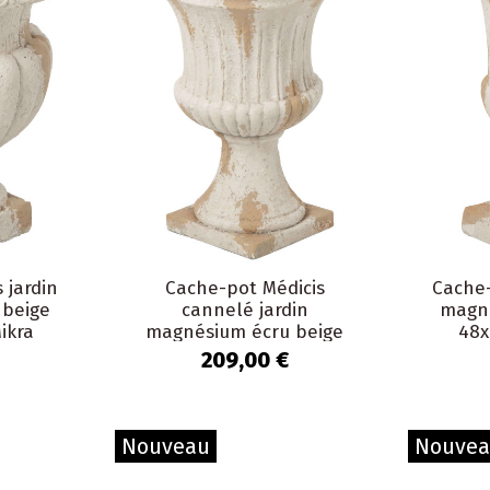
 jardin
Cache-pot Médicis
Cache-
 beige
cannelé jardin
magné
ikra
magnésium écru beige
48x
40x40x56 cm Mikra
209,00 €
Nouveau
Nouve