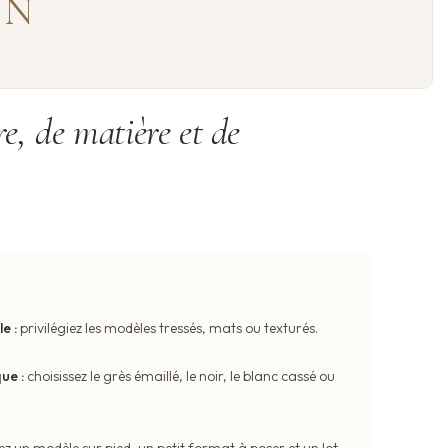
GN
re, de matière et de
e :
privilégiez les modèles tressés, mats ou texturés.
ue :
choisissez le grès émaillé, le noir, le blanc cassé ou
z un modèle sur pied, un petit format à poser et un lot