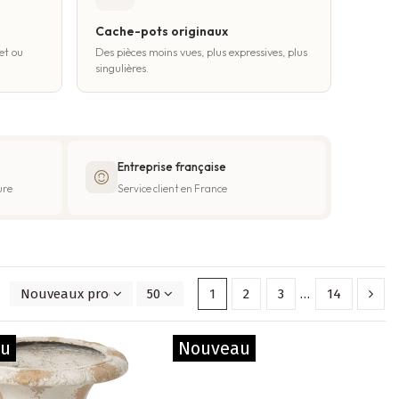
Cache-pots originaux
et ou
Des pièces moins vues, plus expressives, plus
singulières.
Entreprise française
ure
Service client en France
Nouveaux produits en premier
50
1
2
3
…
14
au
Nouveau