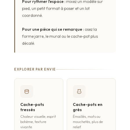
Pour rythmer l'espace :
mixez un modèle sur
pied, un petit format à poser et un lot
coordonné.
Pour une pièce qui se remarque :
osez la
forme jarre, le mural ou le cache-pot plus
décalé.
EXPLORER PAR ENVIE
Cache-pots
Cache-pots en
tressés
grès
Chaleur visuelle, esprit
Émaillés, mats ou
bohème, texture
mouchetés, plus de
vivante.
relief.