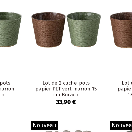
-pots
Lot de 2 cache-pots
Lot 
marron
papier PET vert marron 15
papie
co
cm Bucaco
1
33,90 €
Nouveau
Nouve