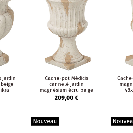
 jardin
Cache-pot Médicis
Cache-
 beige
cannelé jardin
magné
ikra
magnésium écru beige
48x
40x40x56 cm Mikra
209,00 €
Nouveau
Nouve