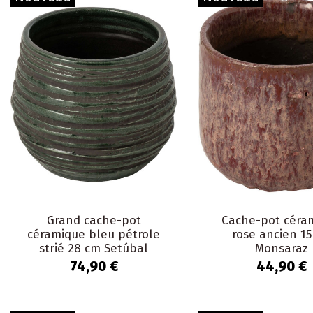
Grand cache-pot
Cache-pot céra
céramique bleu pétrole
rose ancien 1
strié 28 cm Setúbal
Monsaraz
74,90 €
44,90 €