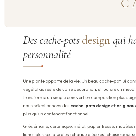
C
Des cache-pots
design
qui ha
personnalité
Une plante apporte de la vie. Un beau cache-pot lui donne 
végétal au reste de votre décoration, structure un meuble
transforme un simple coin vert en composition plus soign
nous sélectionnons des
cache-pots design et originau
plus qu'un contenant fonctionnel.
Grès émaillé, céramique, métal, papier tressé, modèles m
lignes plus sculpturales : chaque pièce est choisie pour sa