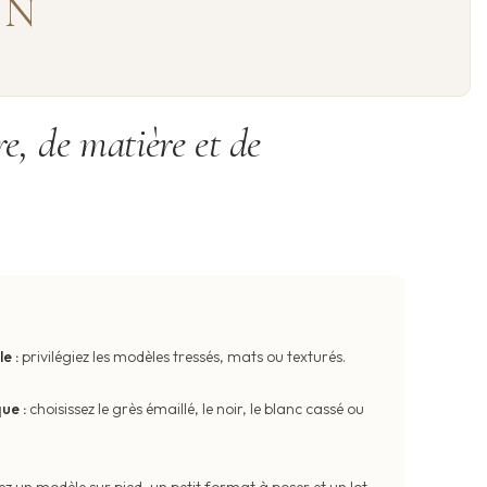
GN
re, de matière et de
e :
privilégiez les modèles tressés, mats ou texturés.
ue :
choisissez le grès émaillé, le noir, le blanc cassé ou
z un modèle sur pied, un petit format à poser et un lot