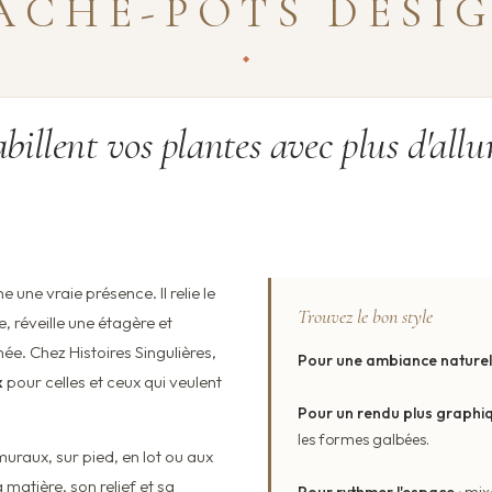
ACHE-POTS DESI
billent vos plantes avec plus d'allu
une vraie présence. Il relie le
Trouvez le bon style
, réveille une étagère et
ée. Chez Histoires Singulières,
Pour une ambiance naturell
x
pour celles et ceux qui veulent
Pour un rendu plus graphiq
les formes galbées.
uraux, sur pied, en lot ou aux
 matière, son relief et sa
Pour rythmer l'espace :
mixe