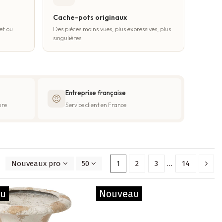
Cache-pots originaux
et ou
Des pièces moins vues, plus expressives, plus
singulières.
Entreprise française
ure
Service client en France
Nouveaux produits en premier
50
1
2
3
…
14
au
Nouveau