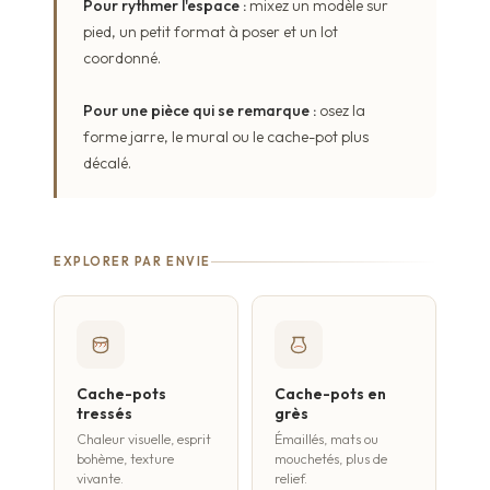
Pour rythmer l'espace :
mixez un modèle sur
pied, un petit format à poser et un lot
coordonné.
Pour une pièce qui se remarque :
osez la
forme jarre, le mural ou le cache-pot plus
décalé.
EXPLORER PAR ENVIE
Cache-pots
Cache-pots en
tressés
grès
Chaleur visuelle, esprit
Émaillés, mats ou
bohème, texture
mouchetés, plus de
vivante.
relief.