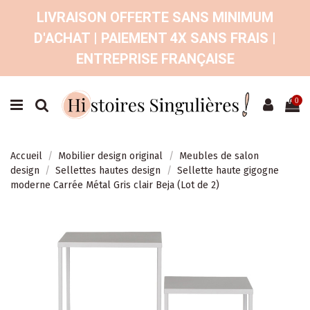
LIVRAISON OFFERTE SANS MINIMUM
D'ACHAT | PAIEMENT 4X SANS FRAIS |
ENTREPRISE FRANÇAISE
0
Accueil
Mobilier design original
Meubles de salon
design
Sellettes hautes design
Sellette haute gigogne
moderne Carrée Métal Gris clair Beja (Lot de 2)