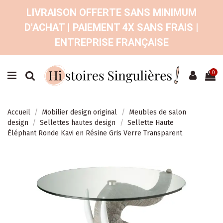
LIVRAISON OFFERTE SANS MINIMUM
D'ACHAT | PAIEMENT 4X SANS FRAIS |
ENTREPRISE FRANÇAISE
0
Accueil
Mobilier design original
Meubles de salon
design
Sellettes hautes design
Sellette Haute
Éléphant Ronde Kavi en Résine Gris Verre Transparent