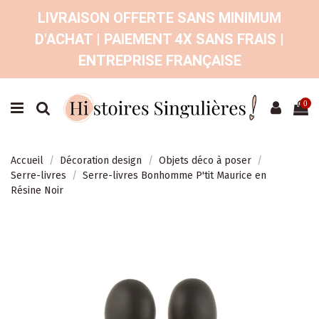
LIVRAISON OFFERTE SANS MINIMUM
D'ACHAT | PAIEMENT 4X SANS FRAIS |
ENTREPRISE FRANÇAISE
0
Accueil
Décoration design
Objets déco à poser
Serre-livres
Serre-livres Bonhomme P'tit Maurice en
Résine Noir