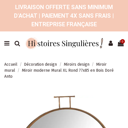
LIVRAISON OFFERTE SANS MINIMUM
D'ACHAT | PAIEMENT 4X SANS FRAIS |
ENTREPRISE FRANÇAISE
0
Accueil
Décoration design
Miroirs design
Miroir
mural
Miroir moderne Mural XL Rond 77x85 en Bois Doré
Anto