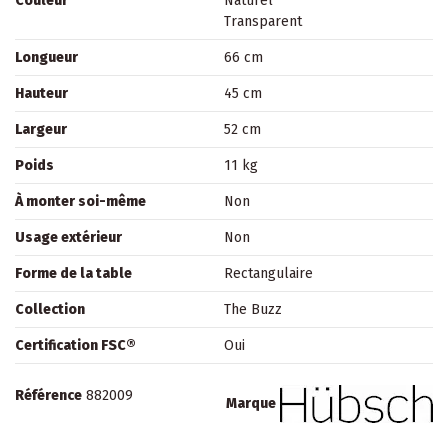
Couleur
Naturel
Transparent
Longueur
66 cm
Hauteur
45 cm
Largeur
52 cm
Poids
11 kg
À monter soi-même
Non
Usage extérieur
Non
Forme de la table
Rectangulaire
Collection
The Buzz
Certification FSC®
Oui
Référence
882009
Marque