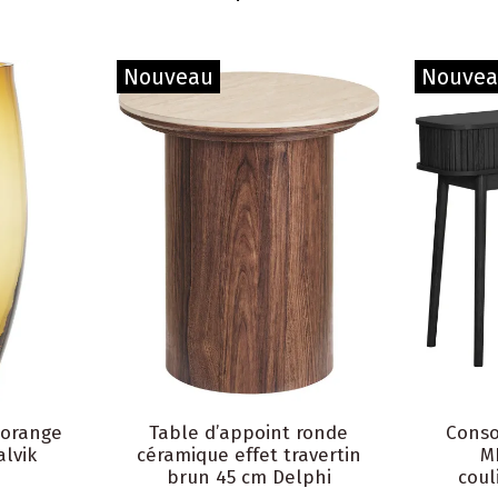
Nouveau
Nouve
 orange
Table d’appoint ronde
Conso
alvik
céramique effet travertin
M
brun 45 cm Delphi
coul