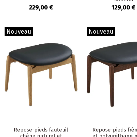
229,00 €
129,00 €
Nouveau
Nouveau
Repose-pieds fauteuil
Repose-pieds frê
chêne naturel et
et polyuréthane no