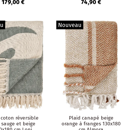
Nikko
179,00 €
74,90 €
au
Nouveau
 coton réversible
Plaid canapé beige
 sauge et beige
orange à franges 130x180
0x180 cm Loni
cm Almora