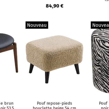
84,90 €
Nouveau
Nouve
ne brun
Pouf repose-pieds
Pouf 
ir 53,5
bouclette beige 54 cm
noir