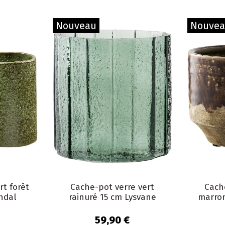
Nouveau
Nouve
rt forêt
Cache-pot verre vert
Cach
ndal
rainuré 15 cm Lysvane
marron
59,90 €