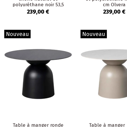
polyuréthane noir 53,5
cm Olvera
cm Olvera
239,00 €
239,00 €
Nouveau
Nouveau
Table à manger ronde
Table à manger 