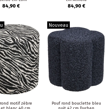
84,90 €
84,90 €
au
Nouveau
rond motif zèbre
Pouf rond bouclette bleu
 et blanc 40 cm
nuit 42 cm Durban