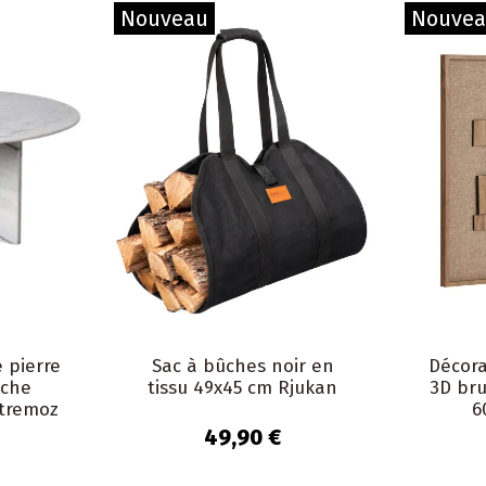
Nouveau
Nouve
 pierre
Sac à bûches noir en
Décora
nche
tissu 49x45 cm Rjukan
3D bru
stremoz
6
49,90 €