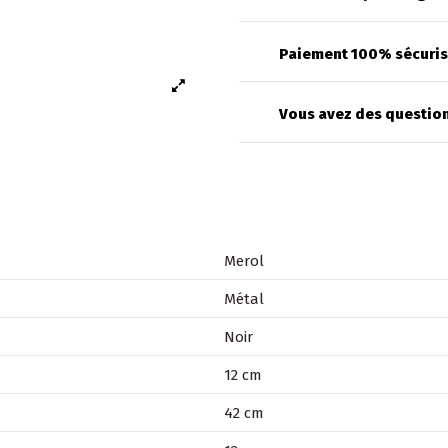
Paiement 100% sécuri
Vous avez des question
Merol
Métal
Noir
12 cm
42 cm