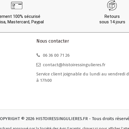
ement 100% sécurisé
Retours
isa, Mastercard, Paypal
sous 14 jours
Nous contacter
06 36 00 71 26
contact@histoiressingulieres.fr
Service client joignable du lundi au vendredi 
à 17h00
OPYRIGHT © 2026 HISTOIRESSINGULIERES.FR - Tous droits réserv
rchand approuvé par la Société des Avis Garantis
,
cliquez ici pour afficher l'att