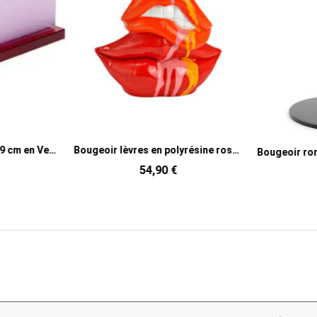
Bougeoir design carré 9 cm en Verre Rose Rouge Dust
Bougeoir lèvres en polyrésine rose et rouge 16,5 x 7 x 20,5 cm Kissia
54,90 €