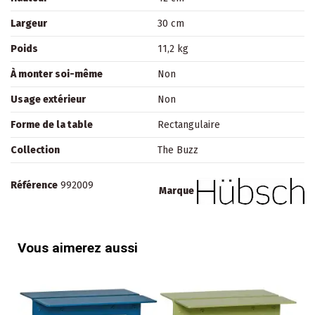
Largeur
30 cm
Poids
11,2 kg
À monter soi-même
Non
Usage extérieur
Non
Forme de la table
Rectangulaire
Collection
The Buzz
Référence
992009
Marque
Vous aimerez aussi