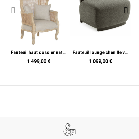
Fauteuil haut dossier naturel en bois et fibres tressées 87 x 73 x 163 cm Enea
Fauteuil lounge chenille vert bois finition noyer 76x69x82 cm Naomi
1 499,00 €
1 099,00 €