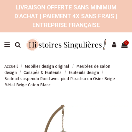
LIVRAISON OFFERTE SANS MINIMUM
D'ACHAT | PAIEMENT 4X SANS FRAIS |
ENTREPRISE FRANÇAISE
0
Accueil
Mobilier design original
Meubles de salon
design
Canapés & Fauteuils
Fauteuils design
Fauteuil suspendu Rond avec pied Paradiso en Osier Beige
Métal Beige Coton Blanc