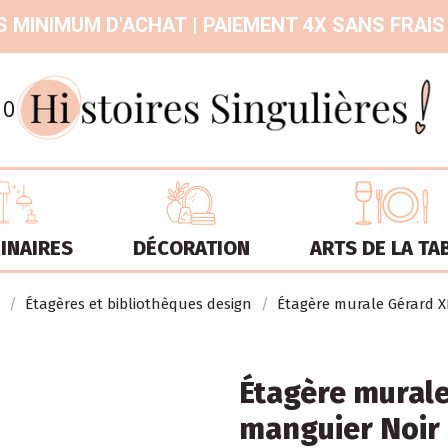
 MINIMUM D'ACHAT | PAIEMENT 4X SANS FRAIS
9.3
/
10
INAIRES
DÉCORATION
ARTS DE LA TA
Étagères et bibliothèques design
Étagère murale Gérard X
Étagère murale
manguier Noir