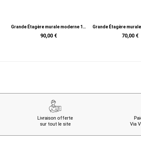
Grande Étagère murale moderne 120 cm Bois d'hévéa Naturel Cuir véritable Marron Forno
Grande Étagère murale Bambou Naturel Ember
889,00 €
70,00 €
Livraison offerte
Pai
sur tout le site
Via V