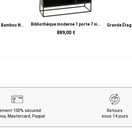
Bibliothèque moderne 1 porte 7 niches en Bois de manguier Métal Noir Mode
Grande Étagère murale 2 niches Bambou Naturel Ember
80,00 €
ement 100% sécurisé
Retours
isa, Mastercard, Paypal
sous 14 jours