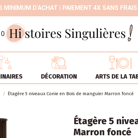
 MINIMUM D'ACHAT | PAIEMENT 4X SANS FRAIS
9.3
/
10
INAIRES
DÉCORATION
ARTS DE LA TA
Étagère 5 niveaux Conie en Bois de manguier Marron foncé
Étagère 5 nive
Marron foncé