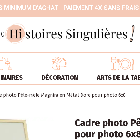
 MINIMUM D'ACHAT | PAIEMENT 4X SANS FRAIS
9.3
/
10
INAIRES
DÉCORATION
ARTS DE LA TA
e photo Pêle-mêle Magnira en Métal Doré pour photo 6x8
Cadre photo Pê
pour photo 6x