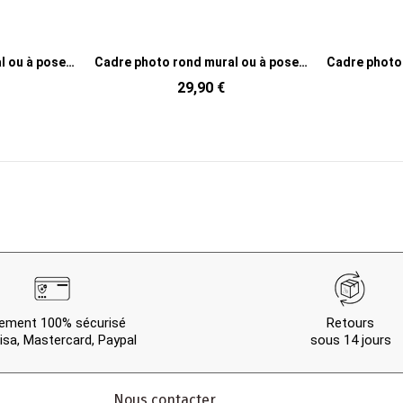
Cadre photo rond mural ou à poser en MDF rose fluo et orange 14,5x14,5 cm Bubbles
Cadre photo rond mural ou à poser en MDF lilas et menthe 14,5x14,5 cm Bubbles
29,90 €
ement 100% sécurisé
Retours
isa, Mastercard, Paypal
sous 14 jours
Nous contacter