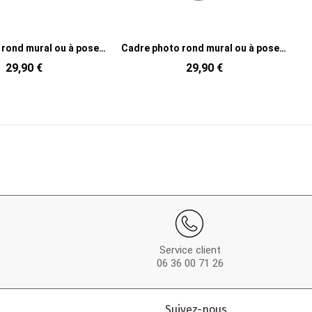
Cadre photo rond mural ou à poser en MDF sable et taupe 14,5x14,5 cm Bubbles
Cadre photo rond mural ou à poser en MDF rose clair et rose fluo 14,5x14,5 cm Bubbles
29,90 €
29,90 €
Service client
06 36 00 71 26
Suivez-nous