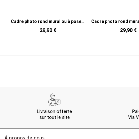
Cadre photo rond mural ou à poser en MDF rose clair et jaune 14,5x14,5 cm Bubbles
Cadre photo rond mural ou à poser en MDF rose fluo et menthe 14,5x14,5 cm Bubbles
29,90 €
29,90 €
Livraison offerte
Pai
sur tout le site
Via V
À propos de nous