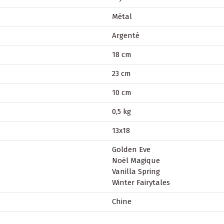
Métal
Argenté
18 cm
23 cm
10 cm
0,5 kg
13x18
Golden Eve
Noël Magique
Vanilla Spring
Winter Fairytales
Chine