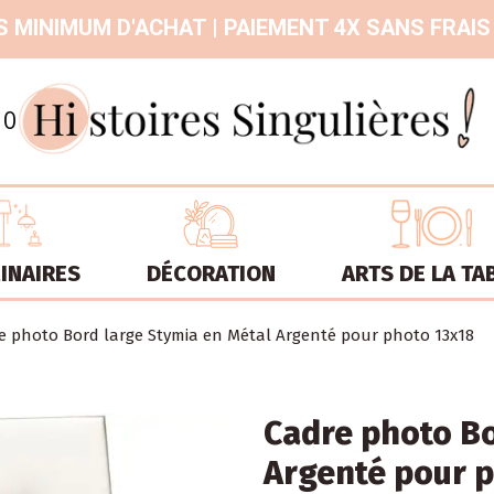
 MINIMUM D'ACHAT | PAIEMENT 4X SANS FRAIS
9.3
/
10
INAIRES
DÉCORATION
ARTS DE LA TA
e photo Bord large Stymia en Métal Argenté pour photo 13x18
Cadre photo Bo
Argenté pour 