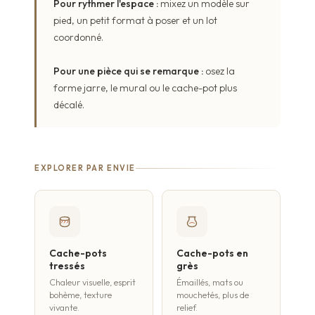
Pour rythmer l'espace :
mixez un modèle sur
pied, un petit format à poser et un lot
coordonné.
Pour une pièce qui se remarque :
osez la
forme jarre, le mural ou le cache-pot plus
décalé.
EXPLORER PAR ENVIE
Cache-pots
Cache-pots en
tressés
grès
Chaleur visuelle, esprit
Émaillés, mats ou
bohème, texture
mouchetés, plus de
vivante.
relief.