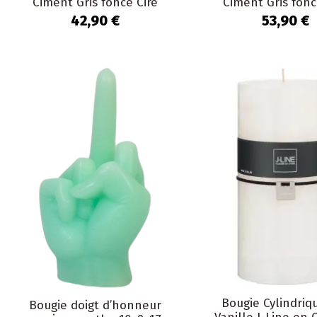
Ciment Gris foncé Cire
Ciment Gris fonc
Nayara
Nayara
42,90 €
53,90 €
Bougie Cylindriq
Bougie doigt d’honneur