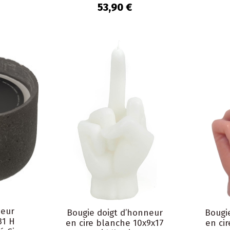
Nayara
53,90 €
ieur
Bougie doigt d’honneur
Bougi
31 H
en cire blanche 10x9x17
en ci