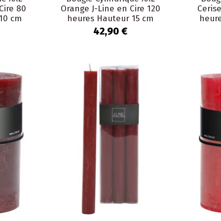
Cire 80
Orange J-Line en Cire 120
Cerise
10 cm
heures Hauteur 15 cm
heur
42,90 €