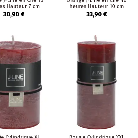
 J-Line en Cire 18
Orange J-Line en Cire 48
es Hauteur 7 cm
heures Hauteur 10 cm
30,90 €
33,90 €
e Cylindrique XL
Bougie Cylindrique XXL