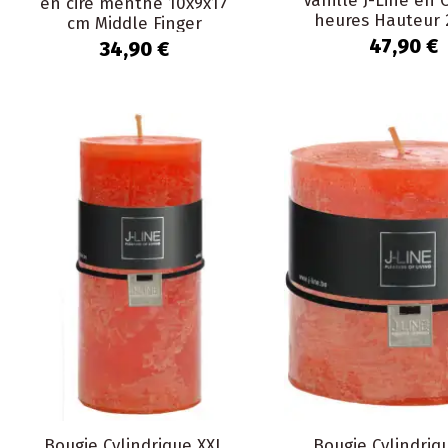
Vanille J-Line en 
en cire menthe 10x9x17
heures Hauteur 
cm Middle Finger
47,90 €
34,90 €
Bougie Cylindrique XXL
Bougie Cylindriq