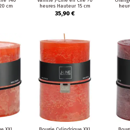
Cire 140
Vanille J-Line en Cire 70
Orange
20 cm
heures Hauteur 15 cm
heur
35,90 €
ue XXL
Bougie Cylindrique XXL
Bougi