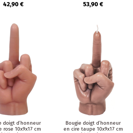
Nayara
Nayara
42,90 €
53,90 €
e doigt d’honneur
Bougie doigt d’honneur
re rose 10x9x17 cm
en cire taupe 10x9x17 cm