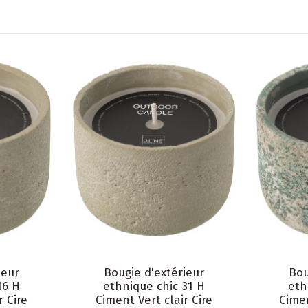
ieur
Bougie d'extérieur
Bou
16 H
ethnique chic 31 H
eth
r Cire
Ciment Vert clair Cire
Cimen