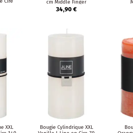
é Cire
cm Middle Finger
M
34,90 €
ue XXL
Bougie Cylindrique XXL
Bou