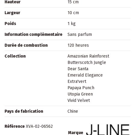
Hauteur
15 cm
Largeur
10 cm
Poids
1 kg
Information complémentaire
Sans parfum
Durée de combustion
120 heures
Collection
Amazonian Rainforest
Butterscotch Jungle
Dear Santa
Emerald Elegance
Extra'vert
Papaya Punch
Utopia Green
Vivid Velvet
Pays de fabrication
Chine
Référence
XVA-02-06562
Marque