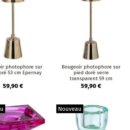
ir photophore sur
Bougeoir photophore sur
oré 53 cm Epernay
pied doré verre
transparent 59 cm
Epernay
59,90 €
59,90 €
au
Nouveau