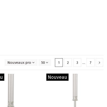
Nouveaux produits en premier
50
1
2
3
…
7
au
Nouveau