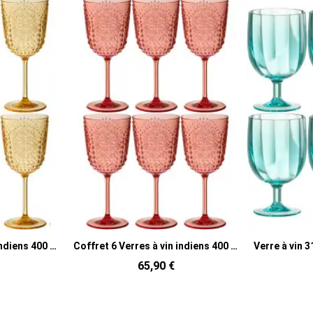
Coffret 6 Verres à vin indiens 400 ml en Plastique réutilisable Rouge Koma
Verre à vin 310 ml en Plastique réutilisable Bleu Annora (Lot de 6)
69,90 €