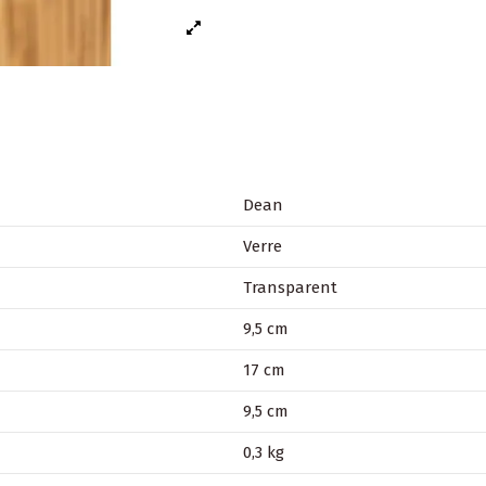
Dean
Verre
Transparent
9,5 cm
17 cm
9,5 cm
0,3 kg