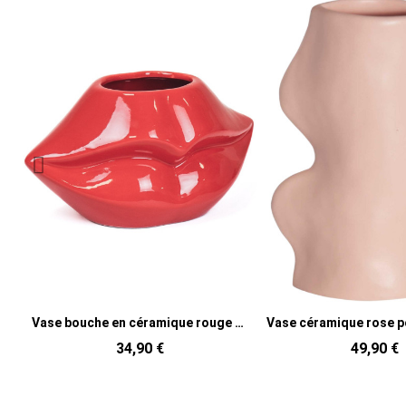
Vase bouche en céramique rouge 21 x 19 x 11 cm Lip
Vase céramique rose poudré 17 cm Fluxo
34,90 €
49,90 €