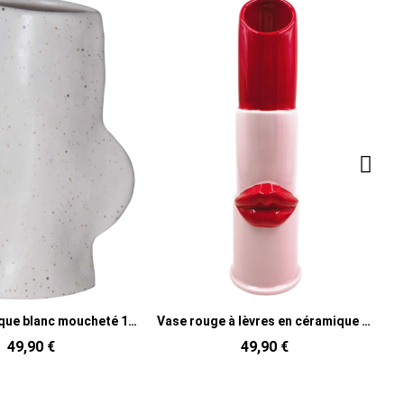
Vase céramique blanc moucheté 17 cm Fluxo
Vase rouge à lèvres en céramique rose clair et rouge 11x10x35 cm Lipstick
49,90 €
29,9