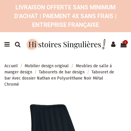
LIVRAISON OFFERTE SANS MINIMUM
D'ACHAT | PAIEMENT 4X SANS FRAIS |
ENTREPRISE FRANÇAISE
0
Accueil
Mobilier design original
Meubles de salle à
manger design
Tabourets de bar design
Tabouret de
bar Avec dossier Nathan en Polyuréthane Noir Métal
Chromé