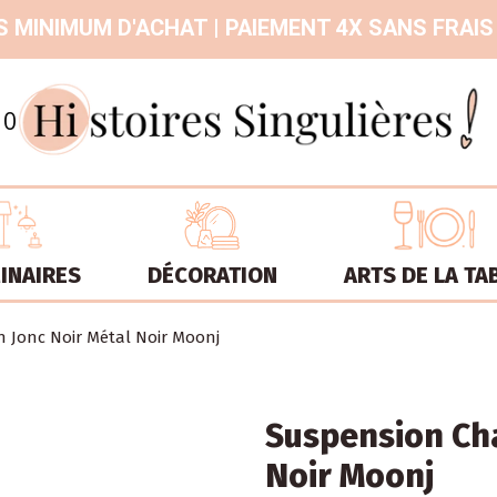
 MINIMUM D'ACHAT | PAIEMENT 4X SANS FRAIS
9.3
/
10
INAIRES
DÉCORATION
ARTS DE LA TA
 Jonc Noir Métal Noir Moonj
Suspension Cha
Noir Moonj