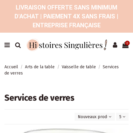
LIVRAISON OFFERTE SANS MINIMUM
D'ACHAT | PAIEMENT 4X SANS FRAIS |
ENTREPRISE FRANÇAISE
0
Accueil
Arts de la table
Vaisselle de table
Services
de verres
Services de verres
Nouveaux produits en premi
5