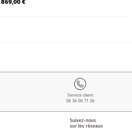
onnes en Bois de
869,00 €
guier Marron...
Service client
06 36 00 71 26
Suivez-nous
sur les réseaux