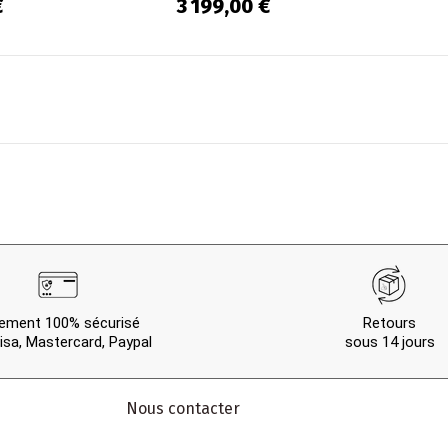
is de
personnes en Bois de
pers
€
3 199,00 €
...
chêne recyclé...
man
ement 100% sécurisé
Retours
isa, Mastercard, Paypal
sous 14 jours
Nous contacter