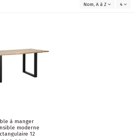
Nom, A à Z
4
ble à manger
nsible moderne
ctangulaire 12