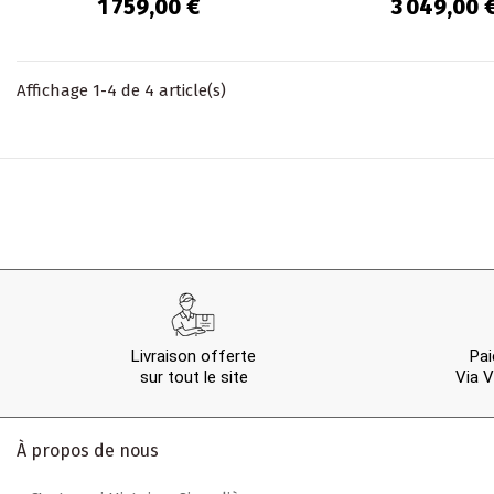
personnes en
personnes en Bo
1 759,00 €
3 049,00 
Céramique...
chêne recyclé
Affichage 1-4 de 4 article(s)
Livraison offerte
Pai
sur tout le site
Via V
À propos de nous