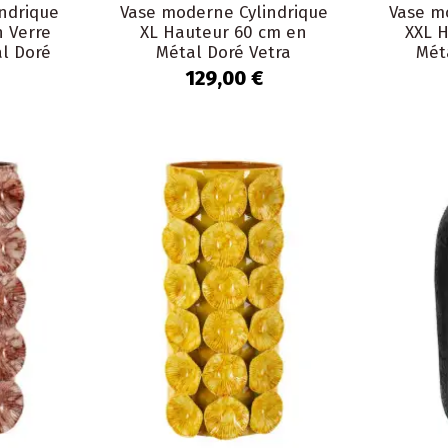
ndrique
Vase moderne Cylindrique
Vase m
 Verre
XL Hauteur 60 cm en
XXL 
l Doré
Métal Doré Vetra
Mét
oryn
129,00 €