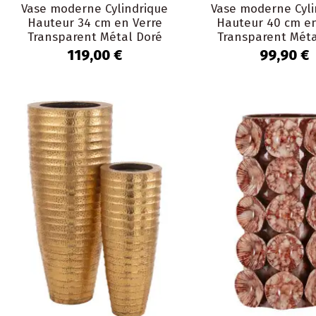
Vase moderne Cylindrique
Vase moderne Cyli
Hauteur 34 cm en Verre
Hauteur 40 cm en
Transparent Métal Doré
Transparent Méta
Motif feuille Koryn
Motif feuille K
119,00 €
99,90 €