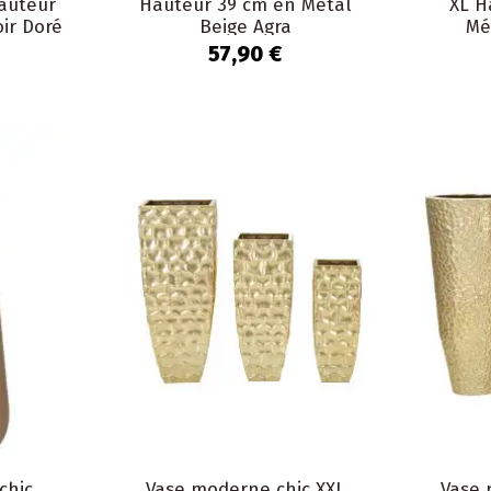
Hauteur
Hauteur 39 cm en Métal
XL H
ir Doré
Beige Agra
Mé
57,90 €
chic
Vase moderne chic XXL
Vase 