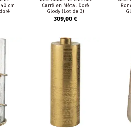
 40 cm
Carré en Métal Doré
Ron
doré
Glody (Lot de 3)
Gl
309,00 €