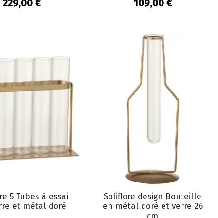
Sauge Falces
229,00 €
109,00 €
ore 5 Tubes à essai
Soliflore design Bouteille
rre et métal doré
en métal doré et verre 26
cm