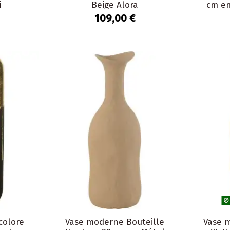
i
Beige Alora
cm en
109,00 €
colore
Vase moderne Bouteille
Vase 