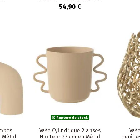
Drop
54,90 €
Rupture de stock
ambes
Vase Cylindrique 2 anses
Vas
 Métal
Hauteur 23 cm en Métal
Feuill