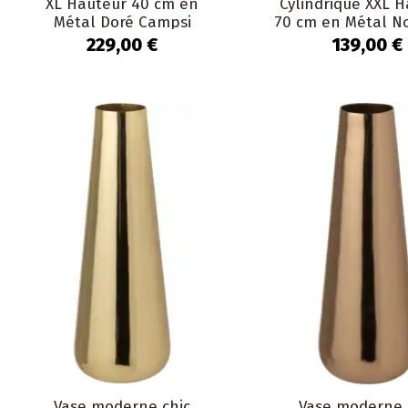
XL Hauteur 40 cm en
Cylindrique XXL 
Métal Doré Campsi
70 cm en Métal No
Duo
229,00 €
139,00 €
Vase moderne chic
Vase moderne 