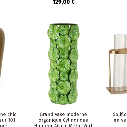
Oraya
129,00 €
ne chic
Grand Vase moderne
Solifl
eur 101
organique Cylindrique
en ve
oré
Hauteur 46 cm Métal Vert