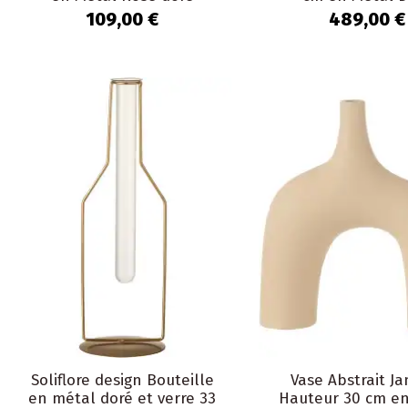
Aurum
Prestigo
109,00 €
489,00 €
Soliflore design Bouteille
Vase Abstrait J
en métal doré et verre 33
Hauteur 30 cm en