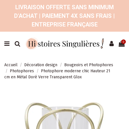
LIVRAISON OFFERTE SANS MINIMUM
D'ACHAT | PAIEMENT 4X SANS FRAIS |
ENTREPRISE FRANÇAISE
0
Accueil
Décoration design
Bougeoirs et Photophores
Photophores
Photophore moderne chic Hauteur 21
cm en Métal Doré Verre Transparent Glox