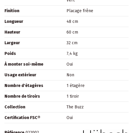
Vert
Finition
Placage frêne
Longueur
48 cm
Hauteur
60 cm
Largeur
32 cm
Poids
7,4 kg
À monter soi-même
Oui
Usage extérieur
Non
Nombre d'étagères
1 étagère
Nombre de tiroirs
1 tiroir
Collection
The Buzz
Certification FSC®
Oui
Référence
022002